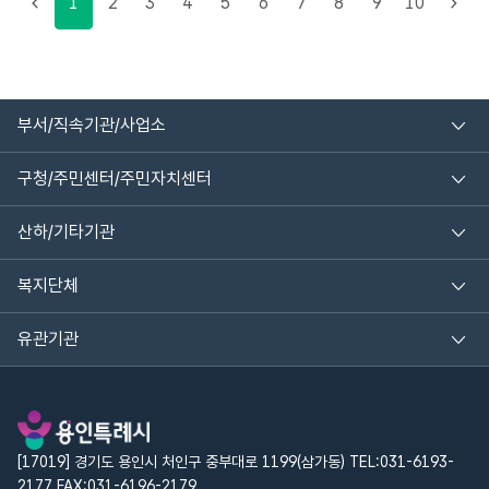
1
2
3
4
5
6
7
8
9
10
부서/직속기관/사업소
구청/주민센터/주민자치센터
산하/기타기관
복지단체
유관기관
[17019] 경기도 용인시 처인구 중부대로 1199(삼가동) TEL:031-6193-
2177 FAX:031-6196-2179