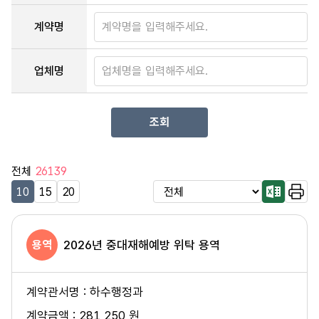
계약명
업체명
조회
전체
26139
10
15
20
용역
2026년 중대재해예방 위탁 용역
하수행정과
281,250 원