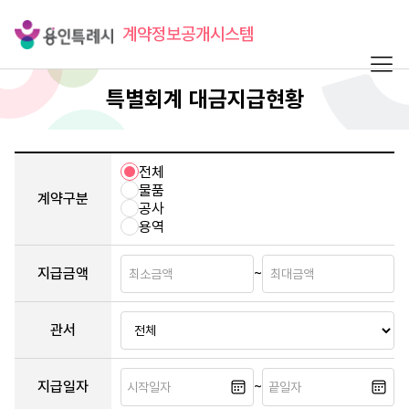
계약정보공개시스템
특별회계 대금지급현황
전체
물품
계약구분
공사
용역
지급금액
~
관서
지급일자
~
시작일자
끝일자